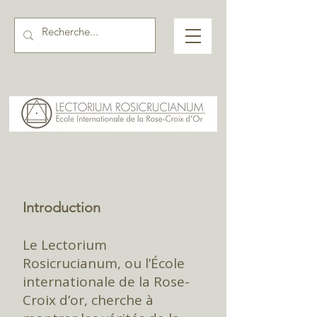
Introduction
Le Lectorium
Rosicrucianum, ou l’École
internationale de la Rose-
Croix d’or, cherche à