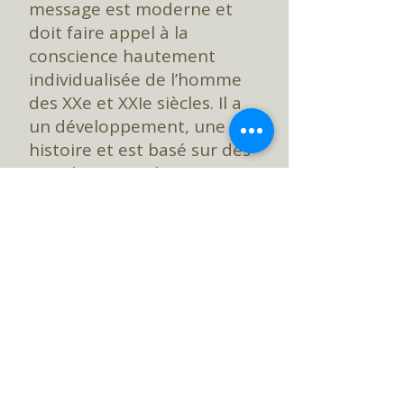
message est moderne et
doit faire appel à la
conscience hautement
individualisée de l’homme
des XXe et XXIe siècles. Il a
un développement, une
histoire et est basé sur des
impulsions antérieures
d'éveil spirituel, telles que
celles des gnostiques, des
albigeois, des cathares et
des rosicruciens classiques
du XVIIe siècle.